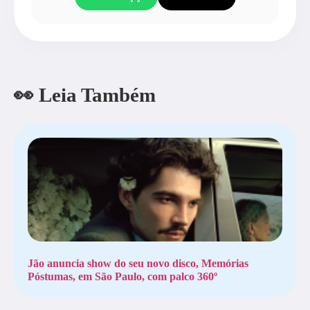
👀 Leia Também
Jão anuncia show do seu novo disco, Memórias
Póstumas, em São Paulo, com palco 360º