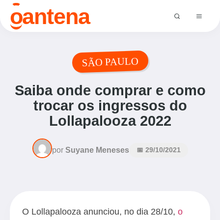
o
antena
SÃO PAULO
Saiba onde comprar e como
trocar os ingressos do
Lollapalooza 2022
por
Suyane Meneses
📅 29/10/2021
O Lollapalooza anunciou, no dia 28/10,
o