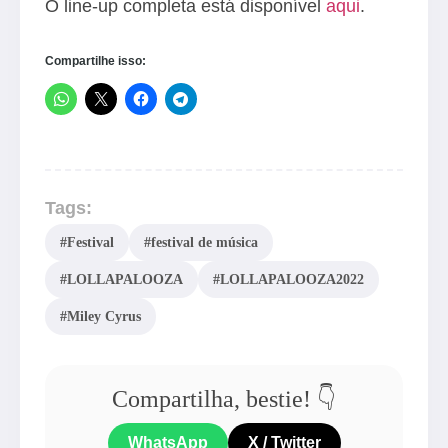
O line-up completa está disponível
aqui
.
Compartilhe isso:
Tags:
#Festival
#festival de música
#LOLLAPALOOZA
#LOLLAPALOOZA2022
#Miley Cyrus
Compartilha, bestie! 👇
WhatsApp
X / Twitter