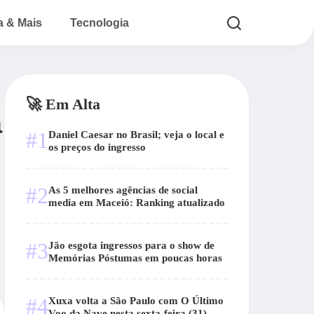
a & Mais
Tecnologia
🚀 Em Alta
ã
#1
Daniel Caesar no Brasil; veja o local e
os preços do ingresso
#2
As 5 melhores agências de social
media em Maceió: Ranking atualizado
#3
Jão esgota ingressos para o show de
Memórias Póstumas em poucas horas
#4
Xuxa volta a São Paulo com O Último
Voo da Nave nesta sexta-feira (31)