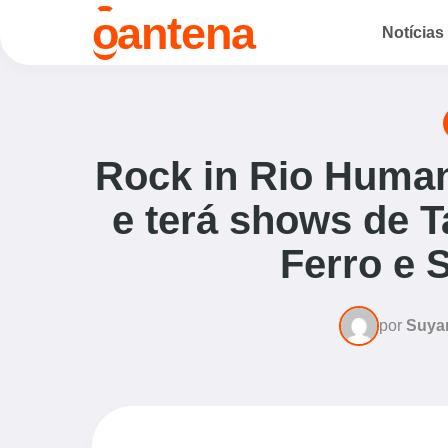
o
antena
Notícias
Rock in Rio Hum
e terá shows de 
Ferro e 
por
Suya