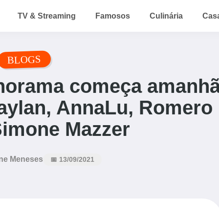
TV & Streaming
Famosos
Culinária
Cas
BLOGS
anorama começa amanh
Taylan, AnnaLu, Romero
Simone Mazzer
ne Meneses
📅 13/09/2021