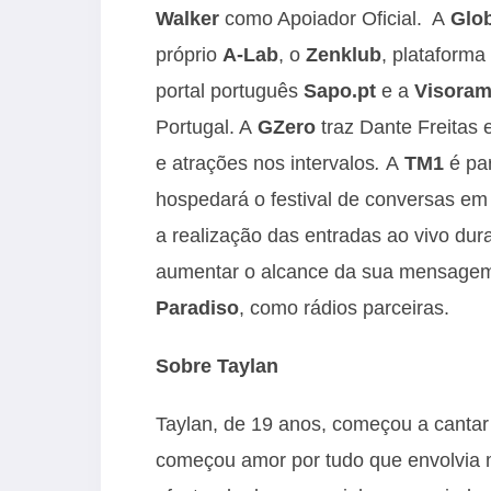
Walker
como Apoiador Oficial. A
Glo
próprio
A-Lab
, o
Zenklub
, plataform
portal português
Sapo.pt
e a
Visora
Portugal. A
GZero
traz Dante Freitas
e atrações nos intervalos
.
A
TM1
é par
hospedará o festival de conversas em
a realização das entradas ao vivo dur
aumentar o alcance da sua mensagem
Paradiso
, como rádios parceiras.
Sobre Taylan
Taylan, de 19 anos, começou a cantar 
começou amor por tudo que envolvia m