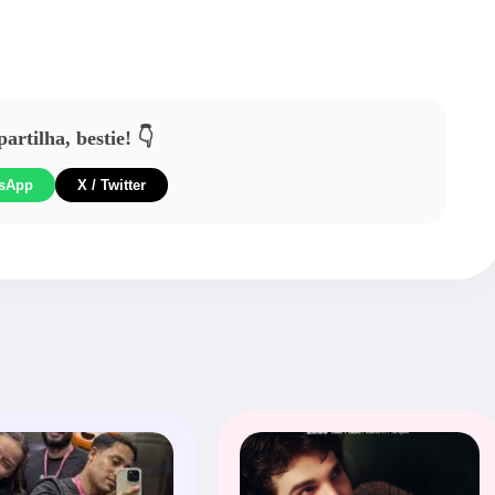
rtilha, bestie! 👇
sApp
X / Twitter