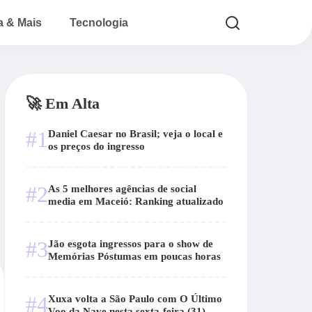
a & Mais
Tecnologia
🚀 Em Alta
#1
Daniel Caesar no Brasil; veja o local e
os preços do ingresso
#2
As 5 melhores agências de social
media em Maceió: Ranking atualizado
#3
Jão esgota ingressos para o show de
Memórias Póstumas em poucas horas
#4
Xuxa volta a São Paulo com O Último
Voo da Nave nesta sexta-feira (31)