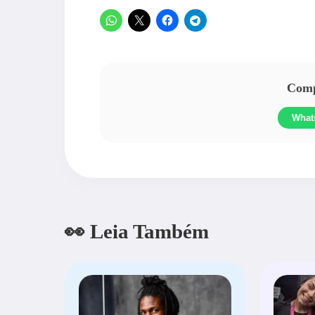
Compa
What
👀 Leia Também