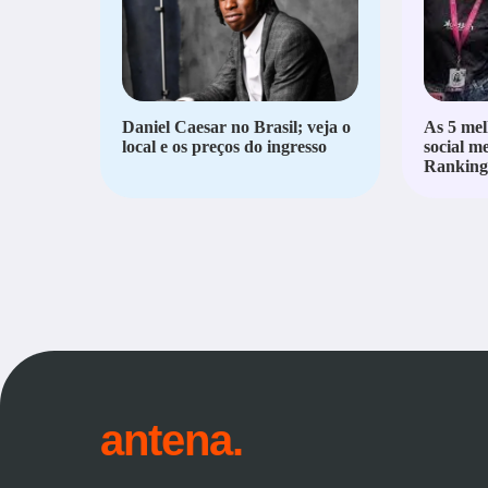
Daniel Caesar no Brasil; veja o
As 5 mel
local e os preços do ingresso
social m
Ranking 
antena.