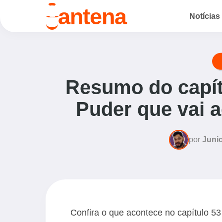
o
antena
Notícias
Resumo do capít
Puder que vai a
por
Junio
Confira o que acontece no capítulo 5