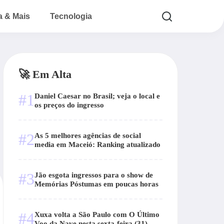
a & Mais
Tecnologia
🚀 Em Alta
#1
Daniel Caesar no Brasil; veja o local e
os preços do ingresso
#2
As 5 melhores agências de social
media em Maceió: Ranking atualizado
#3
Jão esgota ingressos para o show de
Memórias Póstumas em poucas horas
#4
Xuxa volta a São Paulo com O Último
Voo da Nave nesta sexta-feira (31)