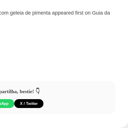
 com geleia de pimenta
appeared first on
Guia da
rtilha, bestie! 👇
sApp
X / Twitter