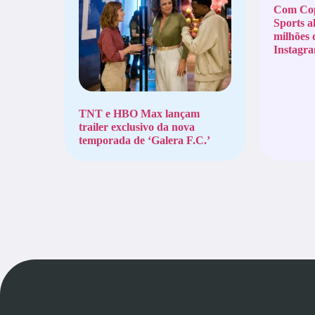
Com Co
Sports a
milhões 
Instagr
TNT e HBO Max lançam
trailer exclusivo da nova
temporada de ‘Galera F.C.’