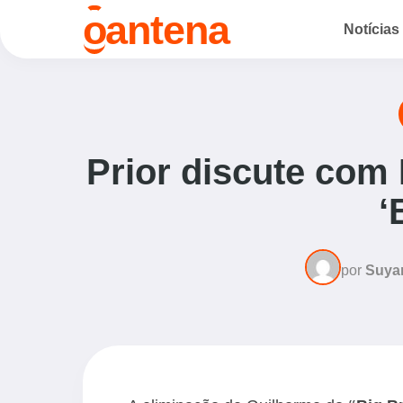
o
antena
Notícias
Prior discute com
‘
por
Suya