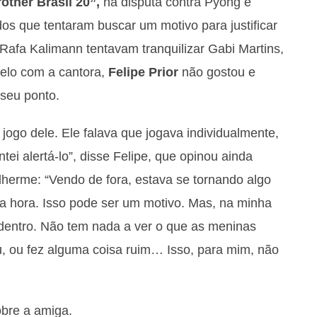
other Brasil 20”,
na disputa contra Pyong e
ados que tentaram buscar um motivo para justificar
afa Kalimann tentavam tranquilizar Gabi Martins,
elo com a cantora,
Felipe Prior
não gostou e
 seu ponto.
jogo dele. Ele falava que jogava individualmente,
tei alertá-lo”, disse Felipe, que opinou ainda
lherme: “Vendo de fora, estava se tornando algo
da hora. Isso pode ser um motivo. Mas, na minha
 dentro. Não tem nada a ver o que as meninas
u, ou fez alguma coisa ruim… Isso, para mim, não
obre a amiga.