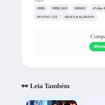
Tags:
#BBB
#BBB 2020
#BBB20
#Felipe 
#PYONG LEE
#RAFA KALIMANN
Compar
What
👀 Leia Também