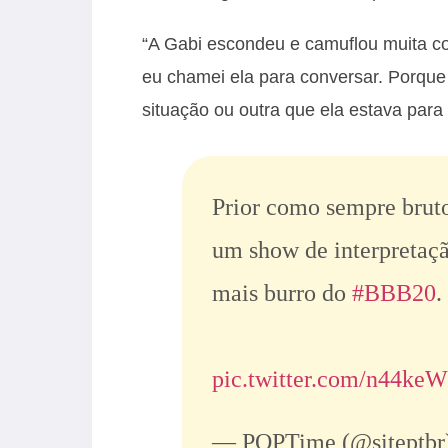
“A Gabi escondeu e camuflou muita coi
eu chamei ela para conversar. Porque
situação ou outra que ela estava para 
Prior como sempre brut
um show de interpretaçã
mais burro do
#BBB20
.
pic.twitter.com/n44ke
— POPTime (@siteptbr