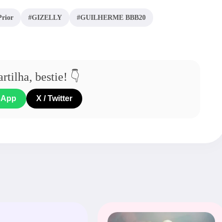
Prior
#GIZELLY
#GUILHERME BBB20
tilha, bestie! 👇
sApp
X / Twitter