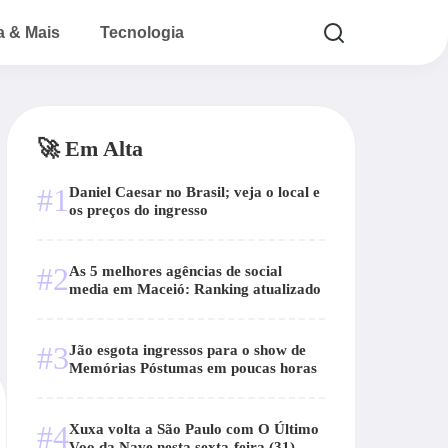
a & Mais
Tecnologia
🚀 Em Alta
#1
Daniel Caesar no Brasil; veja o local e
os preços do ingresso
#2
As 5 melhores agências de social
media em Maceió: Ranking atualizado
#3
Jão esgota ingressos para o show de
Memórias Póstumas em poucas horas
#4
Xuxa volta a São Paulo com O Último
Voo da Nave nesta sexta-feira (31)