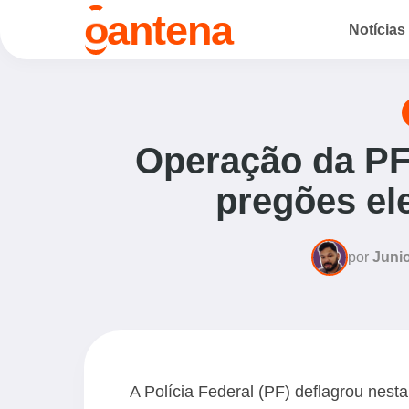
o
antena
Notícias
Operação da PF
pregões el
por
Junio
A Polícia Federal (PF) deflagrou nest