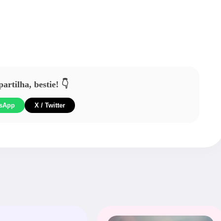
rtilha, bestie! 👇
sApp
X / Twitter