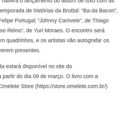
 haverá o lançamento do álbum de luxo com as
mporada de histórias da Bruttal: “Ba-da Bacon”,
Felipe Portugal; “Johnny Canivete”, de Thiago
so Reino”, de Yuri Moraes. O encontro será
em quadrinhos, e os artistas vão autografar os
tiverem presentes.
a estará disponível no site do
 partir do dia 09 de março. O livro com a
Omelete Store (
https://store.omelete.com.br/
)