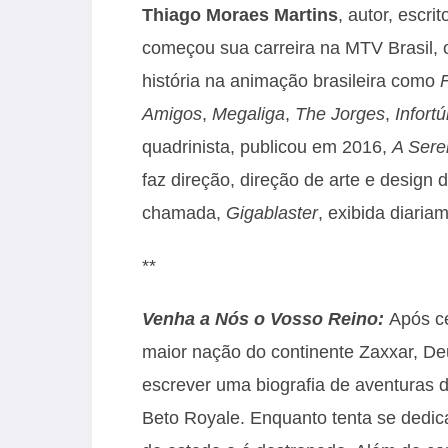
Thiago Moraes Martins
, autor, escri
começou sua carreira na MTV Brasil, o
história na animação brasileira como
Amigos
,
Megaliga
,
The
Jorges
,
Infortú
quadrinista, publicou em 2016,
A Sere
faz direção, direção de arte e design
chamada,
Gigablaster
, exibida diari
**
Venha a Nós o Vosso Reino:
Após ce
maior nação do continente Zaxxar, Deu
escrever uma biografia de aventuras d
Beto Royale. Enquanto tenta se dedica