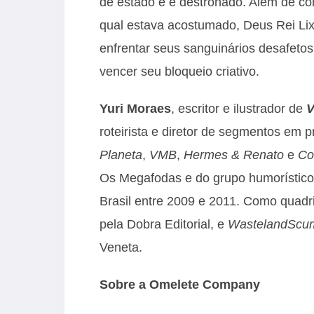
de estado e é destronado. Além de co
qual estava acostumado, Deus Rei Lix
enfrentar seus sanguinários desafetos
vencer seu bloqueio criativo.
Yuri Moraes
, escritor e ilustrador de
V
roteirista e diretor de segmentos em
Planeta
,
VMB
,
Hermes & Renato
e
Co
Os Megafodas e do grupo humorístic
Brasil entre 2009 e 2011. Como quadrin
pela Dobra Editorial, e
Wasteland
Scu
Veneta.
Sobre a Omelete
Company