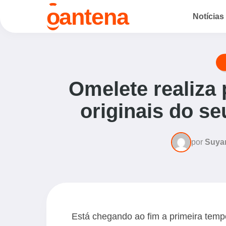
o
antena
Notícias
Omelete realiza
originais do s
por
Suya
Está chegando ao fim a primeira temp