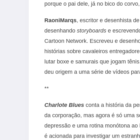
porque o pai dele, já no bico do corv
Raoni
Marqs
, escritor e desenhista d
desenhando
storyboards
e escrevendo
Cartoon Network. Escreveu e desenho
histórias sobre cavaleiros entregado
lutar boxe e samurais que jogam tênis
deu origem a uma série de vídeos para
**
Charlote Blues
conta a história da p
da corporação, mas agora é só uma 
depressão e uma rotina monótona ao l
é acionada para investigar um estra