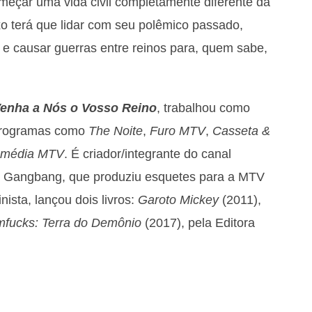
meçar uma vida civil completamente diferente da
o terá que lidar com seu polêmico passado,
 e causar guerras entre reinos para, quem sabe,
enha a Nós o Vosso Reino
, trabalhou como
 programas como
The Noite
,
Furo MTV
,
Casseta
&
média MTV
. É criador/integrante do canal
o Gangbang, que produziu esquetes para a MTV
ista, lançou dois livros:
Garoto Mickey
(2011),
mfucks
: Terra do Demônio
(2017), pela Editora