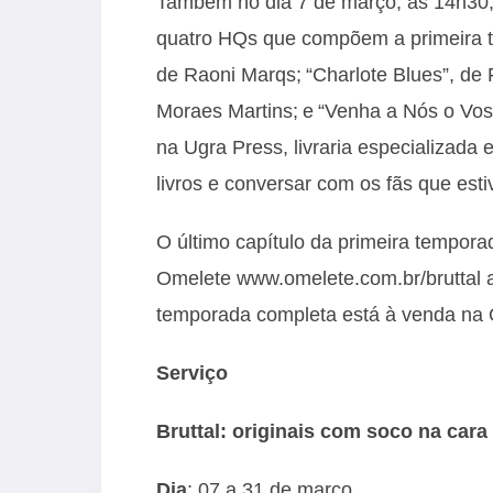
Também no dia 7 de março, às 14h30,
quatro HQs que compõem a primeira te
de Raoni Marqs; “Charlote Blues”, de 
Moraes Martins; e “Venha a Nós o Vos
na Ugra Press, livraria especializada 
livros e conversar com os fãs que es
O último capítulo da primeira temporad
Omelete
www.omelete.com.br/bruttal
a
temporada completa está à venda na 
Serviço
Bruttal
: originais com soco na cara
Dia
: 07 a 31 de março