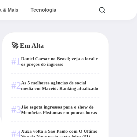
a & Mais
Tecnologia
🚀 Em Alta
#1
Daniel Caesar no Brasil; veja o local e
os preços do ingresso
#2
As 5 melhores agências de social
media em Maceió: Ranking atualizado
#3
Jão esgota ingressos para o show de
Memórias Póstumas em poucas horas
#4
Xuxa volta a São Paulo com O Último
Voo da Nave nesta sexta-feira (31)