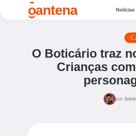
o
antena
Notícias
C
O Boticário traz 
Crianças com 
personag
por
Junio