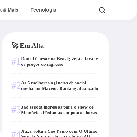
a & Mais
Tecnologia
🚀 Em Alta
#1
Daniel Caesar no Brasil; veja o local e
os preços do ingresso
#2
As 5 melhores agências de social
media em Maceió: Ranking atualizado
#3
Jão esgota ingressos para o show de
Memórias Póstumas em poucas horas
#4
Xuxa volta a São Paulo com O Último
Voo da Nave nesta sexta-feira (31)