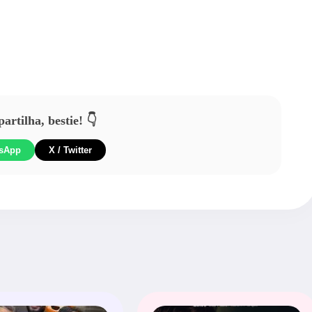
rtilha, bestie! 👇
sApp
X / Twitter