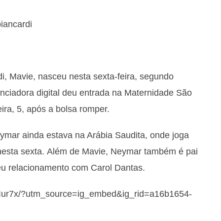
iancardi
i, Mavie, nasceu nesta sexta-feira, segundo
uenciadora digital deu entrada na Maternidade São
eira, 5, após a bolsa romper.
ymar ainda estava na Arábia Saudita, onde joga
l nesta sexta. Além de Mavie, Neymar também é pai
seu relacionamento com Carol Dantas.
XIur7x/?utm_source=ig_embed&ig_rid=a16b1654-