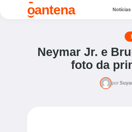
o
antena
Notícias
Neymar Jr. e Bru
foto da pri
por
Suya