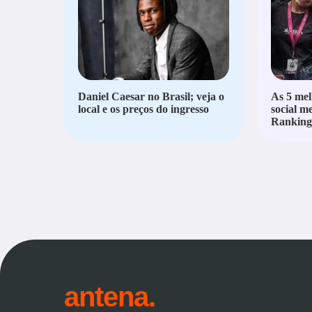
Daniel Caesar no Brasil; veja o
As 5 mel
local e os preços do ingresso
social m
Ranking 
antena.