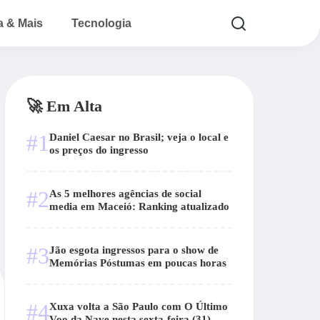
a & Mais
Tecnologia
🚀 Em Alta
#1
Daniel Caesar no Brasil; veja o local e
os preços do ingresso
#2
As 5 melhores agências de social
media em Maceió: Ranking atualizado
#3
Jão esgota ingressos para o show de
Memórias Póstumas em poucas horas
#4
Xuxa volta a São Paulo com O Último
Voo da Nave nesta sexta-feira (31)