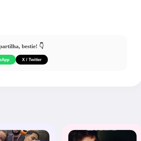
rtilha, bestie! 👇
sApp
X / Twitter