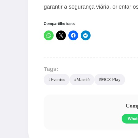
garantir a segurança viária, orientar o
Compartilhe isso:
Tags:
#Eventos
#Maceió
#MCZ Play
Compa
What