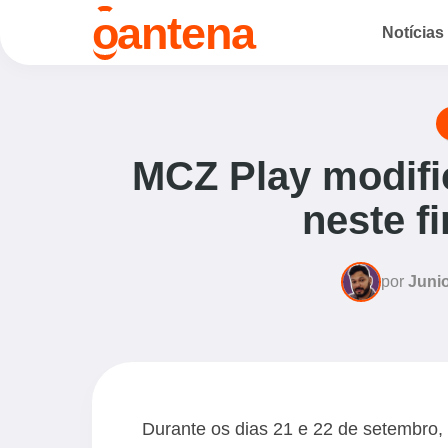
o
antena
Notícias
MCZ Play modific
neste f
por
Junio
Durante os dias 21 e 22 de setembro, 