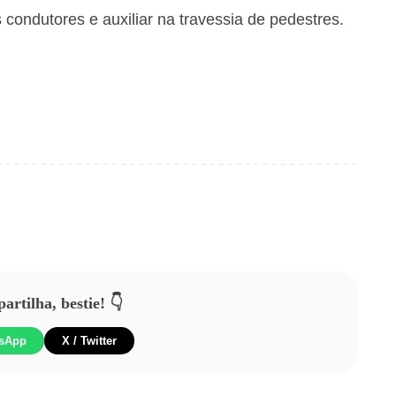
s condutores e auxiliar na travessia de pedestres.
rtilha, bestie! 👇
sApp
X / Twitter