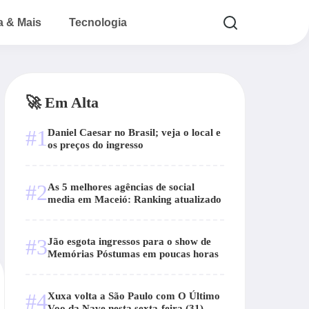
a & Mais
Tecnologia
🚀 Em Alta
#1
Daniel Caesar no Brasil; veja o local e
os preços do ingresso
#2
As 5 melhores agências de social
media em Maceió: Ranking atualizado
#3
Jão esgota ingressos para o show de
Memórias Póstumas em poucas horas
#4
Xuxa volta a São Paulo com O Último
Voo da Nave nesta sexta-feira (31)