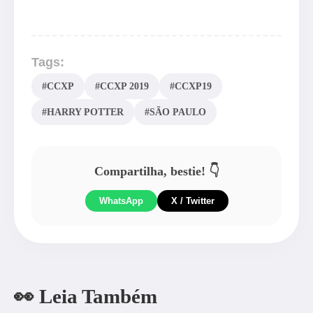
Tags:
#CCXP
#CCXP 2019
#CCXP19
#HARRY POTTER
#SÃO PAULO
Compartilha, bestie! 👇
WhatsApp
X / Twitter
👀 Leia Também