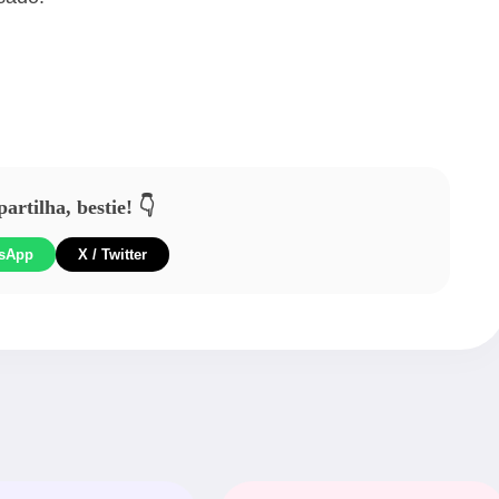
rtilha, bestie! 👇
sApp
X / Twitter