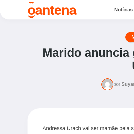
o
antena
Notícias
Marido anuncia 
por
Suya
Andressa Urach vai ser mamãe pela 