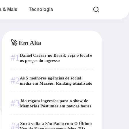
a & Mais
Tecnologia
🚀 Em Alta
#1
Daniel Caesar no Brasil; veja o local e
os preços do ingresso
#2
As 5 melhores agências de social
media em Maceió: Ranking atualizado
#3
Jão esgota ingressos para o show de
Memórias Póstumas em poucas horas
#4
Xuxa volta a São Paulo com O Último
Voo da Nave nesta sexta-feira (31)