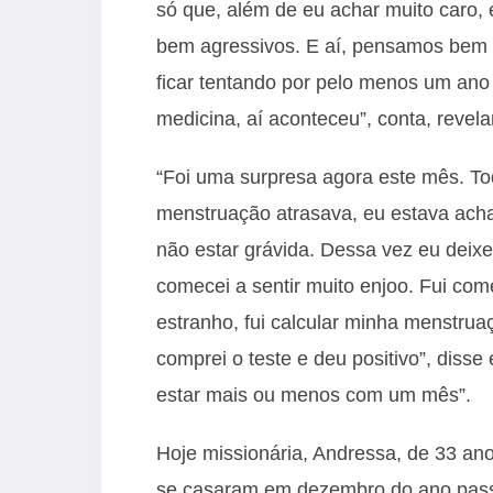
só que, além de eu achar muito caro, 
bem agressivos. E aí, pensamos bem e
ficar tentando por pelo menos um ano 
medicina, aí aconteceu”, conta, revel
“Foi uma surpresa agora este mês. To
menstruação atrasava, eu estava acha
não estar grávida. Dessa vez eu deixei
comecei a sentir muito enjoo. Fui com
estranho, fui calcular minha menstrua
comprei o teste e deu positivo”, diss
estar mais ou menos com um mês”.
Hoje missionária, Andressa, de 33 ano
se casaram em dezembro do ano pas