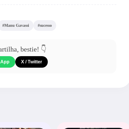
#Manu Gavassi
#sucesso
tilha, bestie! 👇
sApp
X / Twitter