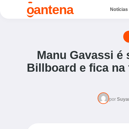
o
antena
Notícias
Manu Gavassi é 
Billboard e fica na
por
Suya