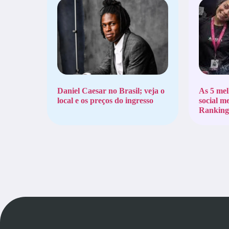
Daniel Caesar no Brasil; veja o
As 5 mel
local e os preços do ingresso
social m
Ranking 