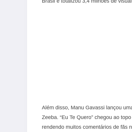
Brasil e totalizou 3,4 milhões de visua
Além disso, Manu Gavassi lançou uma
Zeeba. “Eu Te Quero” chegou ao topo d
rendendo muitos comentários de fãs no