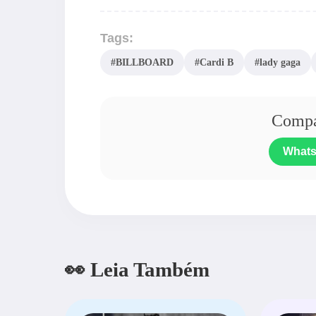
Tags:
#BILLBOARD
#Cardi B
#lady gaga
Compar
What
👀 Leia Também