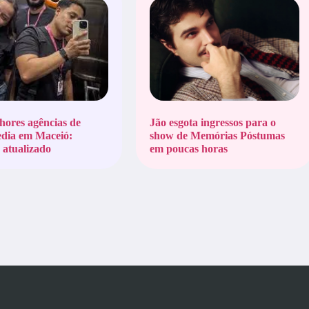
hores agências de
Jão esgota ingressos para o
edia em Maceió:
show de Memórias Póstumas
atualizado
em poucas horas