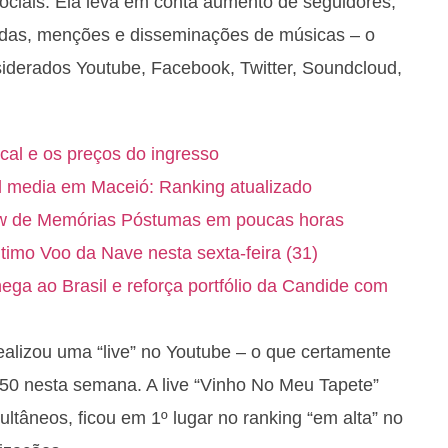
ciais. Ela leva em conta aumento de seguidores,
tidas, menções e disseminações de músicas – o
derados Youtube, Facebook, Twitter, Soundcloud,
ocal e os preços do ingresso
l media em Maceió: Ranking atualizado
ow de Memórias Póstumas em poucas horas
timo Voo da Nave nesta sexta-feira (31)
a ao Brasil e reforça portfólio da Candide com
lizou uma “live” no Youtube – o que certamente
 50 nesta semana. A live “Vinho No Meu Tapete”
ultâneos, ficou em 1º lugar no ranking “em alta” no