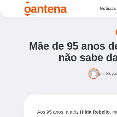
o
antena
Notícias
Mãe de 95 anos d
não sabe da
por
Suya
Aos 95 anos, a atriz
Hilda Rebello
, 