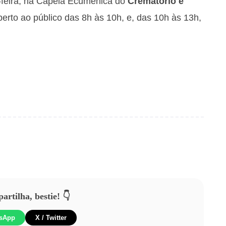
-feira, na Capela Ecumênica do
Crematório e
berto ao público das 8h às 10h, e, das 10h às 13h,
rtilha, bestie! 👇
sApp
X / Twitter