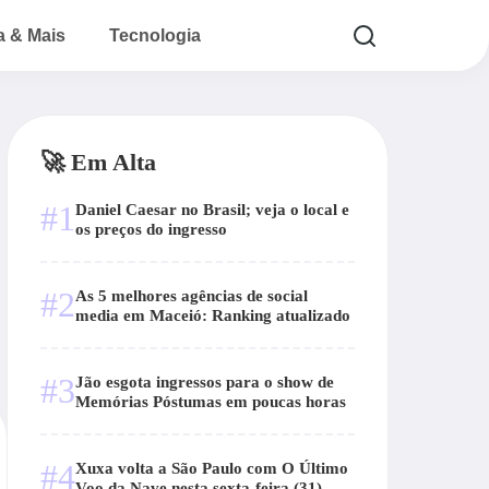
a & Mais
Tecnologia
🚀 Em Alta
#1
Daniel Caesar no Brasil; veja o local e
os preços do ingresso
#2
As 5 melhores agências de social
media em Maceió: Ranking atualizado
#3
Jão esgota ingressos para o show de
Memórias Póstumas em poucas horas
#4
Xuxa volta a São Paulo com O Último
Voo da Nave nesta sexta-feira (31)