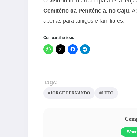
O
velório
foi marcado para esta terça
Cemitério da Penitência, no Caju
. A
apenas para amigos e familiares.
Compartilhe isso:
Tags:
#JORGE FERNANDO
#LUTO
Compa
What