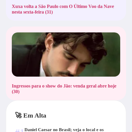
Xuxa volta a São Paulo com O Último Voo da Nave
nesta sexta-feira (31)
Ingressos para o show do Jão: venda geral abre hoje
(30)
🚀 Em Alta
Daniel Caesar no Brasil; veja o local e os