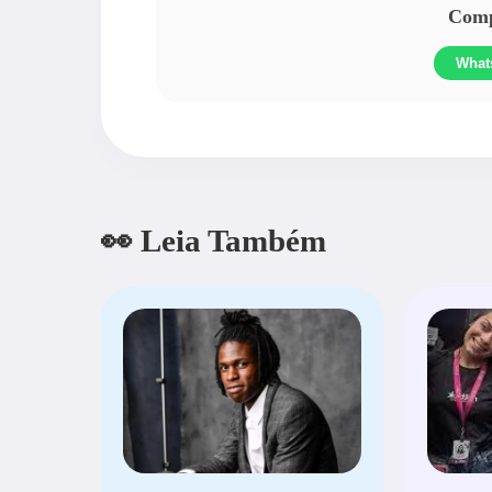
Compa
What
👀 Leia Também