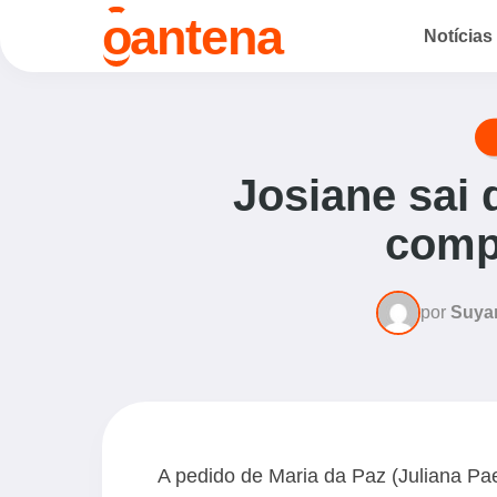
o
antena
Notícias
Josiane sai 
comp
por
Suya
A pedido de Maria da Paz (Juliana Pa