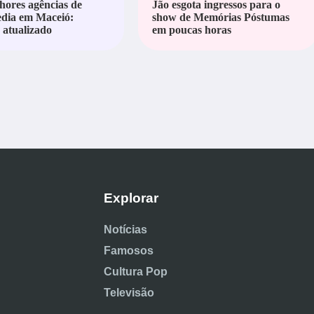
hores agências de
Jão esgota ingressos para o
edia em Maceió:
show de Memórias Póstumas
atualizado
em poucas horas
Explorar
Notícias
Famosos
Cultura Pop
Televisão