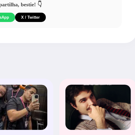
rtilha, bestie! 👇
sApp
X / Twitter