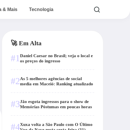
a & Mais
Tecnologia
🚀 Em Alta
#1
Daniel Caesar no Brasil; veja o local e
os preços do ingresso
#2
As 5 melhores agências de social
media em Maceió: Ranking atualizado
#3
Jão esgota ingressos para o show de
Memórias Póstumas em poucas horas
#4
Xuxa volta a São Paulo com O Último
Voo da Nave nesta sexta-feira (31)