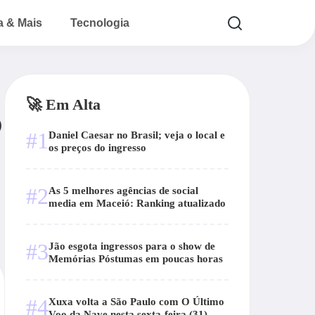
a & Mais
Tecnologia
🚀 Em Alta
o
#1
Daniel Caesar no Brasil; veja o local e
os preços do ingresso
#2
As 5 melhores agências de social
media em Maceió: Ranking atualizado
#3
Jão esgota ingressos para o show de
Memórias Póstumas em poucas horas
#4
Xuxa volta a São Paulo com O Último
Voo da Nave nesta sexta-feira (31)