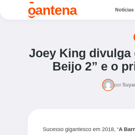
o
antena
Notícias
Joey King divulga
Beijo 2” e o pr
por
Suya
Sucesso gigantesco em 2018, “
A Barr