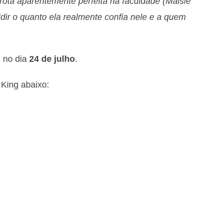
ta aparentemente perfeita na faculdade (Maisie
idir o quanto ela realmente confia nele e a quem
g no dia
24 de julho
.
y King abaixo: