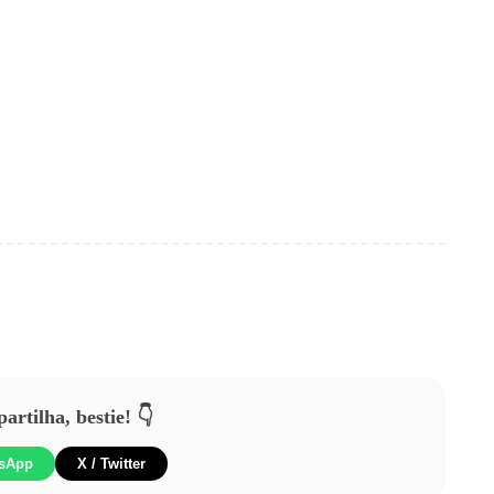
rtilha, bestie! 👇
sApp
X / Twitter