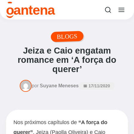
o
antena
BLOGS
Jeiza e Caio engatam
romance em ‘A força do
querer’
por
Suyane Meneses
📅 17/11/2020
Nos próximos capítulos de
“A força do
querer”
, Jeiza (Paolla Oliveira) e Caio