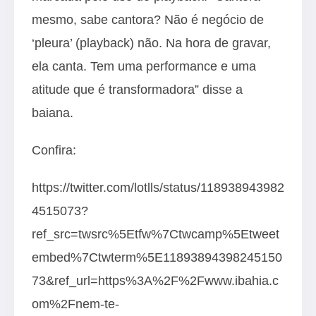
mesmo, sabe cantora? Não é negócio de
‘pleura’ (playback) não. Na hora de gravar,
ela canta. Tem uma performance e uma
atitude que é transformadora” disse a
baiana.
Confira:
https://twitter.com/lotlls/status/118938943982
4515073?
ref_src=twsrc%5Etfw%7Ctwcamp%5Etweet
embed%7Ctwterm%5E11893894398245150
73&ref_url=https%3A%2F%2Fwww.ibahia.c
om%2Fnem-te-