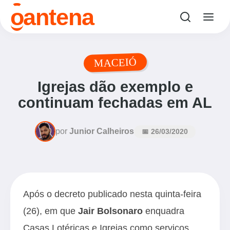
o
antena
MACEIÓ
Igrejas dão exemplo e
continuam fechadas em AL
por
Junior Calheiros
📅 26/03/2020
Após o decreto publicado nesta quinta-feira
(26), em que
Jair Bolsonaro
enquadra
Casas Lotéricas
e Igrejas como serviços