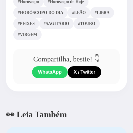
#Horóscopo
#Horóscopo de Hoje
#HORÓSCOPO DO DIA
#LEÃO
#LIBRA
#PEIXES
#SAGITÁRIO
#TOURO
#VIRGEM
Compartilha, bestie! 👇
WhatsApp
X / Twitter
👀 Leia Também