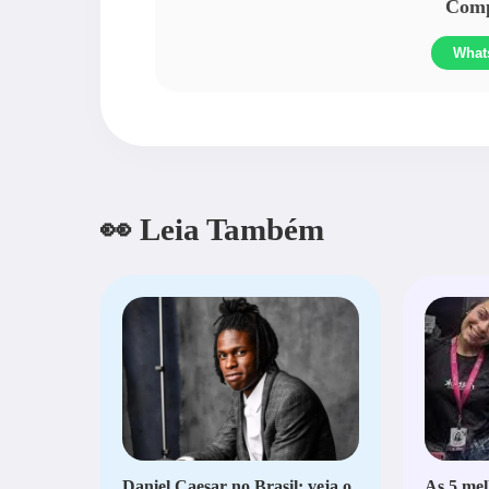
Compa
What
👀 Leia Também
Daniel Caesar no Brasil; veja o
As 5 mel