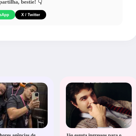
rtilha, bestie! 👇
sApp
X / Twitter
hores agências de
Jão esgota ingressos para o