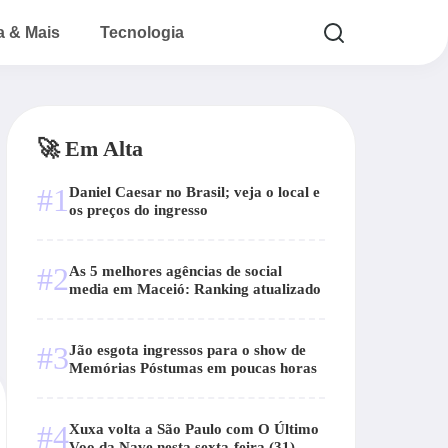
a & Mais
Tecnologia
🚀 Em Alta
#1
Daniel Caesar no Brasil; veja o local e
os preços do ingresso
#2
As 5 melhores agências de social
media em Maceió: Ranking atualizado
#3
Jão esgota ingressos para o show de
Memórias Póstumas em poucas horas
#4
Xuxa volta a São Paulo com O Último
Voo da Nave nesta sexta-feira (31)