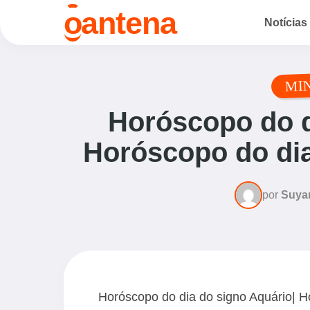
o
antena
Notícias
MI
Horóscopo do d
Horóscopo do dia
por
Suya
Horóscopo do dia do signo Aquário| H