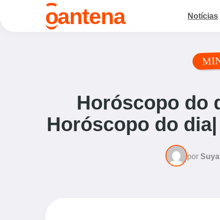
o
antena
Notícias
MI
Horóscopo do d
Horóscopo do dia|
por
Suya