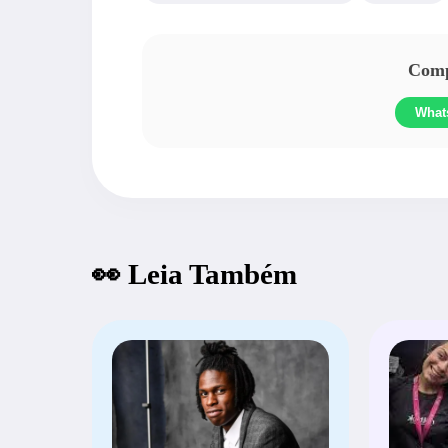
Compa
What
👀 Leia Também