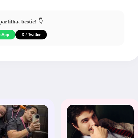
rtilha, bestie! 👇
sApp
X / Twitter