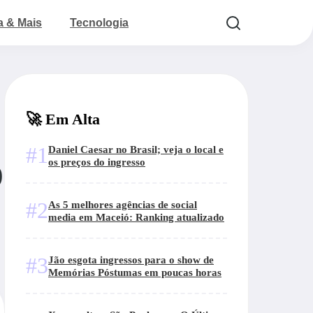
a & Mais
Tecnologia
🚀 Em Alta
#1
Daniel Caesar no Brasil; veja o local e
os preços do ingresso
9
#2
As 5 melhores agências de social
media em Maceió: Ranking atualizado
#3
Jão esgota ingressos para o show de
Memórias Póstumas em poucas horas