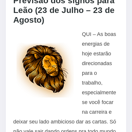
Previsão dos signos para
Leão (23 de Julho – 23 de
Agosto)
QUI – As boas
energias de
hoje estarão
direcionadas
para o
trabalho,
especialmente
se você focar
na carreira e
deixar seu lado ambicioso dar as cartas. Só
não vale sair dando ordens pra todo mundo,