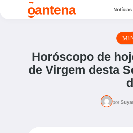
o
antena
Notícias
MI
Horóscopo de hoje
de Virgem desta Se
d
por
Suya