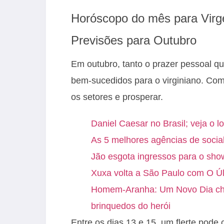
Horóscopo do mês para Vir
Previsões para Outubro
Em outubro, tanto o prazer pessoal qu
bem-sucedidos para o virginiano. Com
os setores e prosperar.
Daniel Caesar no Brasil; veja o l
As 5 melhores agências de socia
Jão esgota ingressos para o sh
Xuxa volta a São Paulo com O Úl
Homem-Aranha: Um Novo Dia cheg
brinquedos do herói
Entre os dias 13 e 15, um flerte pode