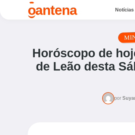
o
antena
Notícias
MI
Horóscopo de hoje
de Leão desta Sá
por
Suya