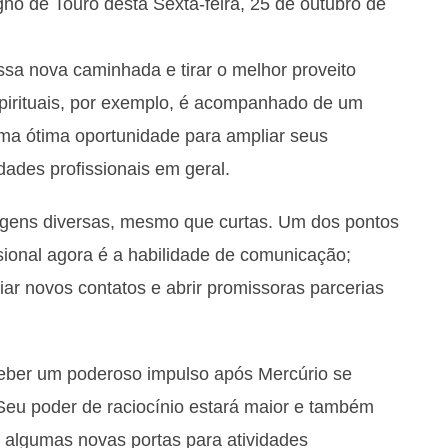
no de Touro desta Sexta-feira, 25 de outubro de
ssa nova caminhada e tirar o melhor proveito
spirituais, por exemplo, é acompanhado de um
 uma ótima oportunidade para ampliar seus
ades profissionais em geral.
viagens diversas, mesmo que curtas. Um dos pontos
sional agora é a habilidade de comunicação;
iar novos contatos e abrir promissoras parcerias
eber um poderoso impulso após Mercúrio se
 Seu poder de raciocínio estará maior e também
e algumas novas portas para atividades