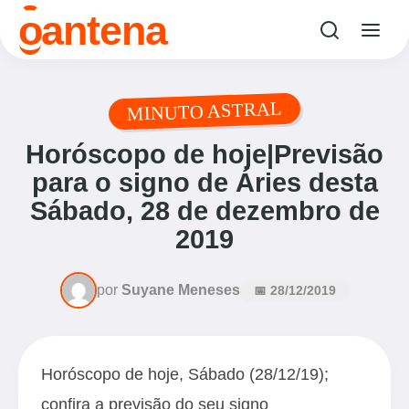
o
antena
MINUTO ASTRAL
Horóscopo de hoje|Previsão
para o signo de Áries desta
Sábado, 28 de dezembro de
2019
por
Suyane Meneses
📅 28/12/2019
Horóscopo de hoje, Sábado (28/12/19);
confira a previsão do seu signo