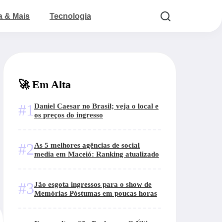
a & Mais
Tecnologia
🚀 Em Alta
#1
Daniel Caesar no Brasil; veja o local e
os preços do ingresso
#2
As 5 melhores agências de social
media em Maceió: Ranking atualizado
#3
Jão esgota ingressos para o show de
Memórias Póstumas em poucas horas