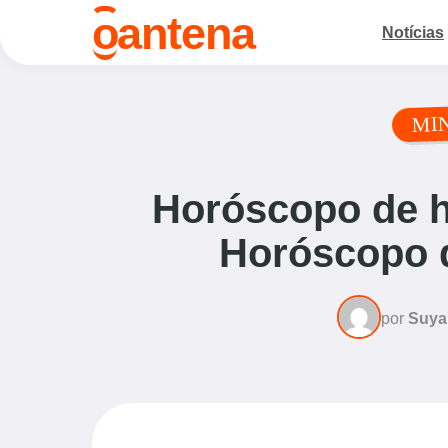
o
antena
Notícias
MI
Horóscopo de h
Horóscopo d
por
Suya