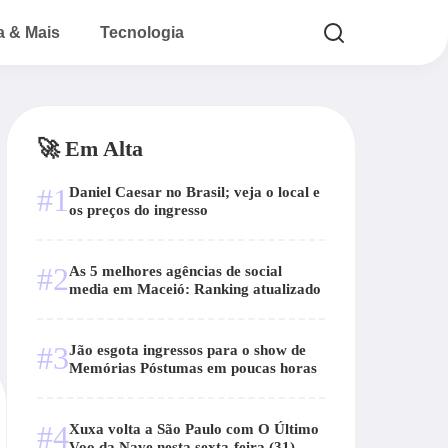
a & Mais
Tecnologia
🚀 Em Alta
#1
Daniel Caesar no Brasil; veja o local e
os preços do ingresso
#2
As 5 melhores agências de social
media em Maceió: Ranking atualizado
#3
Jão esgota ingressos para o show de
Memórias Póstumas em poucas horas
#4
Xuxa volta a São Paulo com O Último
Voo da Nave nesta sexta-feira (31)