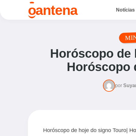
o
antena
Notícias
MI
Horóscopo de h
Horóscopo d
por
Suya
Horóscopo de hoje do signo Touro| Ho