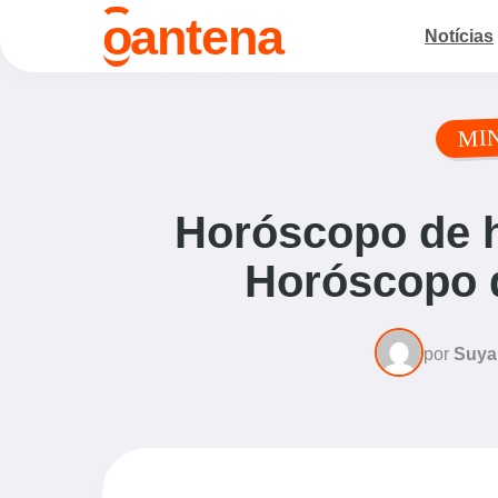
o
antena
Notícias
MI
Horóscopo de h
Horóscopo d
por
Suya