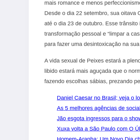
mais romance e menos perfeccionism
Desde o dia 22 setembro, sua oitava
até o dia 23 de outubro. Esse trânsito
transformação pessoal e “limpar a casa
para fazer uma desintoxicação na su
A vida sexual de Peixes estará a ple
libido estará mais aguçada que o norm
fazendo escolhas sábias, prezando pel
Daniel Caesar no Brasil; veja o l
As 5 melhores agências de socia
Jão esgota ingressos para o sh
Xuxa volta a São Paulo com O Úl
Homem-Aranha: Um Novo Dia cheg