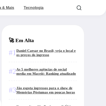
a & Mais
Tecnologia
🚀 Em Alta
#1
Daniel Caesar no Brasil; veja o local e
os preços do ingresso
#2
As 5 melhores agências de social
media em Maceió: Ranking atualizado
#3
Jão esgota ingressos para o show de
Memórias Póstumas em poucas horas