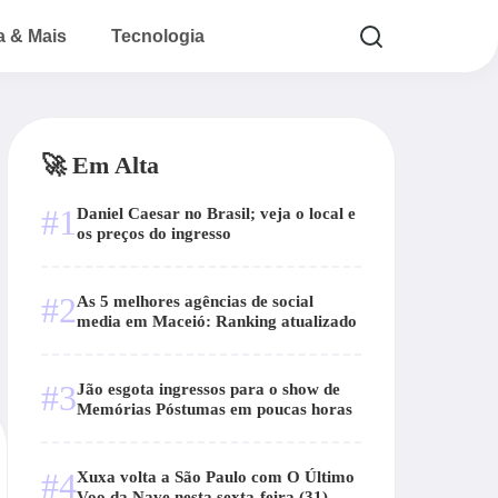
a & Mais
Tecnologia
🚀 Em Alta
#1
Daniel Caesar no Brasil; veja o local e
os preços do ingresso
#2
As 5 melhores agências de social
media em Maceió: Ranking atualizado
#3
Jão esgota ingressos para o show de
Memórias Póstumas em poucas horas
#4
Xuxa volta a São Paulo com O Último
Voo da Nave nesta sexta-feira (31)