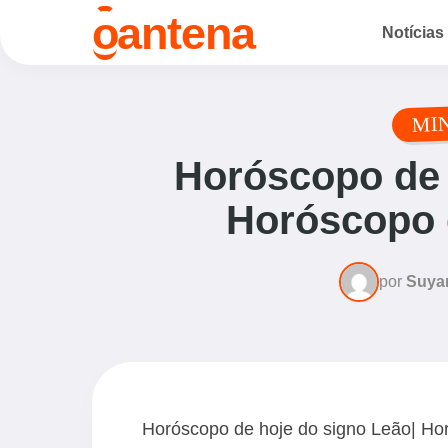
o
antena
Notícias
MI
Horóscopo de 
Horóscopo d
por
Suya
Horóscopo de hoje do signo Leão| Ho