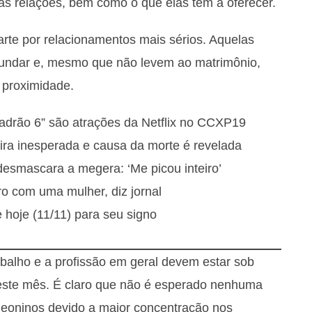
as relações, bem como o que elas têm a oferecer.
arte por relacionamentos mais sérios. Aquelas
fundar e, mesmo que não levem ao matrimônio,
 proximidade.
adrão 6” são atrações da Netflix no CCXP19
ira inesperada e causa da morte é revelada
desmascara a megera: ‘Me picou inteiro’
o com uma mulher, diz jornal
 hoje (11/11) para seu signo
rabalho e a profissão em geral devem estar sob
s este mês. É claro que não é esperado nenhuma
 leoninos devido a maior concentração nos