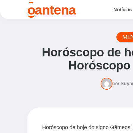
o
antena
Notícias
MI
Horóscopo de h
Horóscopo d
por
Suya
Horóscopo de hoje do signo Gêmeos| 