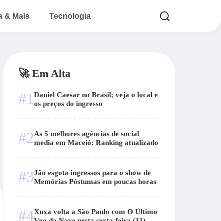
a & Mais
Tecnologia
🚀 Em Alta
#1
Daniel Caesar no Brasil; veja o local e
os preços do ingresso
#2
As 5 melhores agências de social
media em Maceió: Ranking atualizado
#3
Jão esgota ingressos para o show de
Memórias Póstumas em poucas horas
#4
Xuxa volta a São Paulo com O Último
Voo da Nave nesta sexta-feira (31)