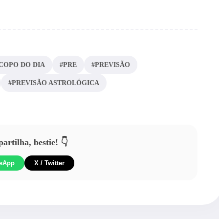
COPO DO DIA
#PRE
#PREVISÃO
#PREVISÃO ASTROLÓGICA
rtilha, bestie! 👇
sApp
X / Twitter