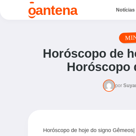
o
antena
Notícias
MI
Horóscopo de h
Horóscopo d
por
Suya
Horóscopo de hoje do signo Gêmeos| 