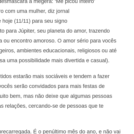
desmascara a megera: ‘Me picou inteiro’
o com uma mulher, diz jornal
 hoje (11/11) para seu signo
ito para Júpiter, seu planeta do amor, trazendo
ia ou encontro amoroso. O amor sério para vocês
eiros, ambientes educacionais, religiosos ou até
a uma possibilidade mais divertida e casual).
dos estarão mais sociáveis e tendem a fazer
vocês serão convidados para mais festas de
 muito bem, mas não deixe que algumas pessoas
as relações, cercando-se de pessoas que te
obrecarregada. É o penúltimo mês do ano, e não vai