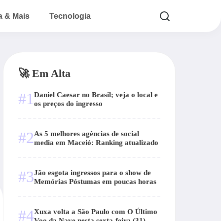
a & Mais
Tecnologia
🚀 Em Alta
#1
Daniel Caesar no Brasil; veja o local e
os preços do ingresso
#2
As 5 melhores agências de social
media em Maceió: Ranking atualizado
#3
Jão esgota ingressos para o show de
Memórias Póstumas em poucas horas
#4
Xuxa volta a São Paulo com O Último
Voo da Nave nesta sexta-feira (31)