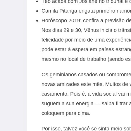
Téo acaba com Josiane no tribunal e 
Camila Pitanga engata primeiro namor
Horóscopo 2019: confira a previsão de
Nos dias 29 e 30, Vênus inicia o trâns
felicidade por meio de uma experiênc
pode estar à espera em países estrang
mesmo no local de trabalho (sendo ess
Os geminianos casados ou comprometi
novas amizades este mês. Muitos de 
casamento. Pois é, a vida social vai
suguem a sua energia — saiba filtrar 
coloquem para cima.
Por isso, talvez você se sinta meio s