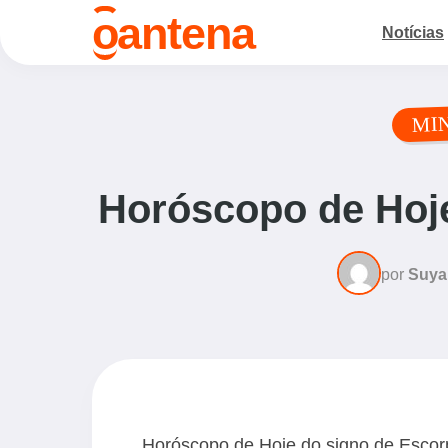
o
antena
Notícias
MI
Horóscopo de Hoje
por
Suya
Horóscopo de Hoje do signo de Escor