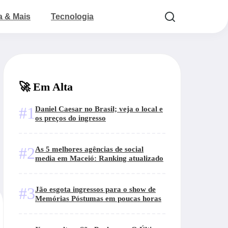
a & Mais
Tecnologia
🚀 Em Alta
#1
Daniel Caesar no Brasil; veja o local e
os preços do ingresso
#2
As 5 melhores agências de social
media em Maceió: Ranking atualizado
#3
Jão esgota ingressos para o show de
Memórias Póstumas em poucas horas