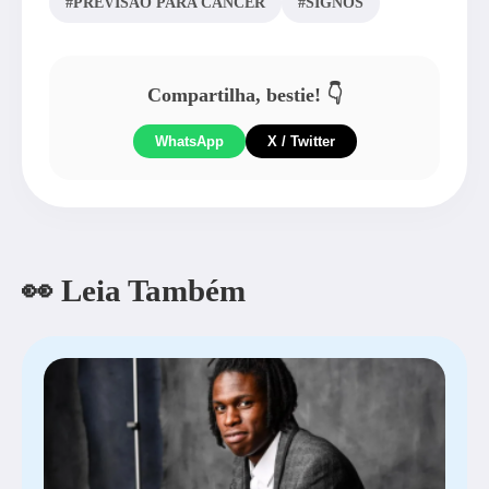
#PREVISÃO PARA CÂNCER
#SIGNOS
Compartilha, bestie! 👇
WhatsApp
X / Twitter
👀 Leia Também