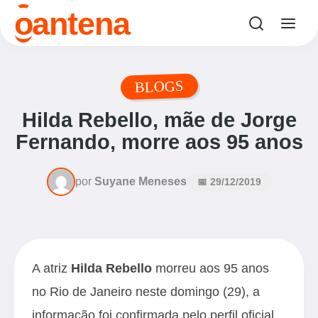
o
antena
BLOGS
Hilda Rebello, mãe de Jorge
Fernando, morre aos 95 anos
por
Suyane Meneses
📅 29/12/2019
A atriz
Hilda Rebello
morreu aos 95 anos
no Rio de Janeiro neste domingo (29), a
informação foi confirmada pelo perfil oficial