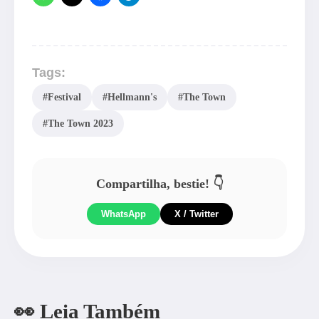
Tags:
#Festival
#Hellmann's
#The Town
#The Town 2023
Compartilha, bestie! 👇
WhatsApp
X / Twitter
👀 Leia Também