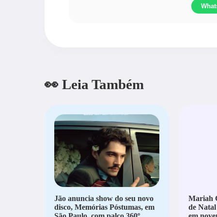
What
👀 Leia Também
Jão anuncia show do seu novo
Mariah C
disco, Memórias Póstumas, em
de Natal
São Paulo, com palco 360º
em nove