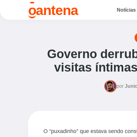
o
antena
Notícias
Governo derruba
visitas íntima
por
Junio
O “puxadinho” que estava sendo cons