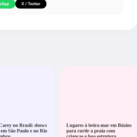
sApp
X / Twitter
arey no Brasil: shows
Lugares à beira-mar em Búzios
 em São Paulo e no Rio
para curtir a praia com
mbro
crianças e boa estrutura