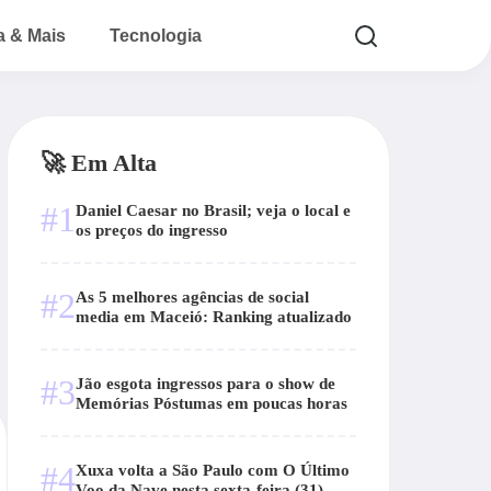
a & Mais
Tecnologia
🚀 Em Alta
#1
Daniel Caesar no Brasil; veja o local e
os preços do ingresso
#2
As 5 melhores agências de social
media em Maceió: Ranking atualizado
#3
Jão esgota ingressos para o show de
Memórias Póstumas em poucas horas
#4
Xuxa volta a São Paulo com O Último
Voo da Nave nesta sexta-feira (31)