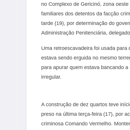
no Complexo de Gericinó, zona oeste d
familiares dos detentos da facção cr
tarde (19), por determinação do gover
Administração Penitenciária, delegado
Uma retroescavadeira foi usada para de
estava sendo erguida no mesmo terren
para apurar quem estava bancando a 
irregular.
A construção de dez quartos teve iníc
preso na última
ter
ça-feira (17), por
criminosa Comando Vermelho. Monteneg