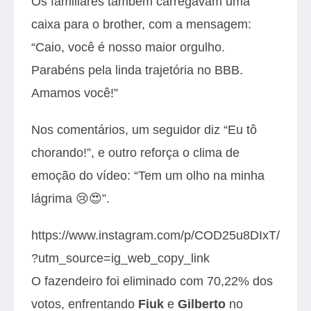
Os familiares também carregavam uma
caixa para o brother, com a mensagem:
“Caio, você é nosso maior orgulho.
Parabéns pela linda trajetória no BBB.
Amamos você!”
Nos comentários, um seguidor diz “Eu tô
chorando!”, e outro reforça o clima de
emoção do vídeo: “Tem um olho na minha
lágrima 😢😍”.
https://www.instagram.com/p/COD25u8DIxT/
?utm_source=ig_web_copy_link
O fazendeiro foi eliminado com 70,22% dos
votos, enfrentando
Fiuk
e
Gilberto
no