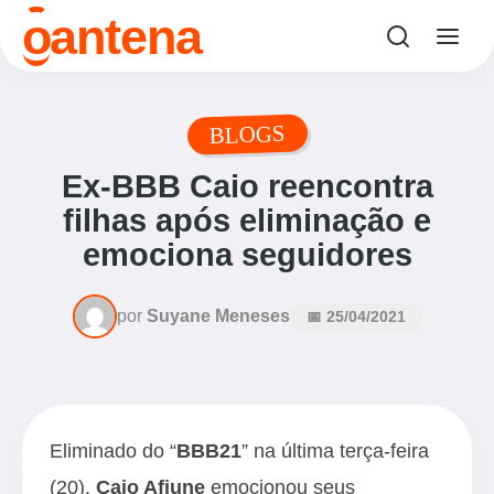
o
antena
BLOGS
Ex-BBB Caio reencontra
filhas após eliminação e
emociona seguidores
por
Suyane Meneses
📅 25/04/2021
Eliminado do “
BBB21
” na última terça-feira
(20),
Caio Afiune
emocionou seus