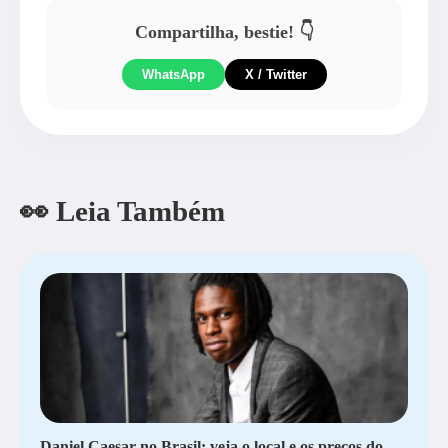
Compartilha, bestie! 👇
WhatsApp
X / Twitter
👀 Leia Também
Daniel Caesar no Brasil; veja o local e os preços do