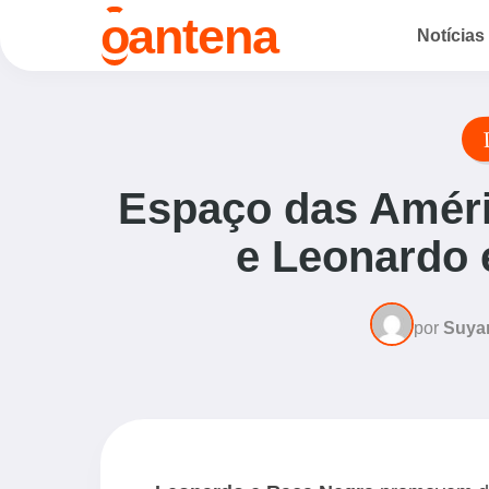
o
antena
Notícias
Espaço das Améri
e Leonardo 
por
Suya