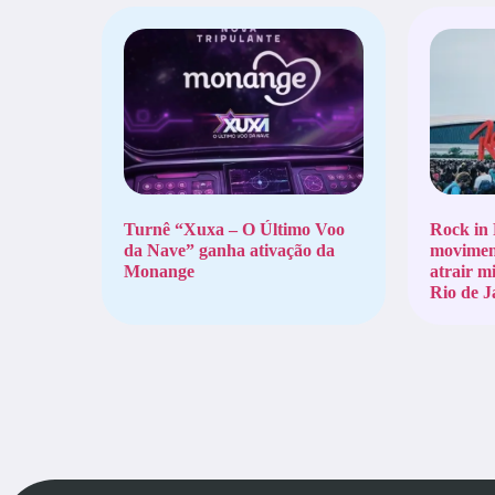
Turnê “Xuxa – O Último Voo
Rock in 
da Nave” ganha ativação da
moviment
Monange
atrair mi
Rio de J