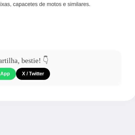
faixas, capacetes de motos e similares.
tilha, bestie! 👇
sApp
X / Twitter