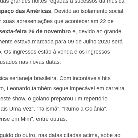
as grandes noites regadas a sucessos da música
spaço das Américas
. Devido ao isolamento social
am suas apresentações que aconteceriam 22 de
sexta-feira 26 de novembro
e, devido ao grande
ente estava marcada para 09 de Julho 2020 será
o
. Os ingressos estão à venda e os ingressos
 usados nas novas datas.
a sertaneja brasileira. Com incontáveis hits
ro, Leonardo também segue impecável em carreira
a este show, o goiano preparou um repertório
ais Uma Vez”, “Talismã”, “Rumo a Goiânia”,
ense em Mim”, entre outras.
ido do outro, nas datas citadas acima, sobe ao