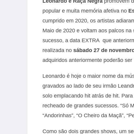
Leonardo e Raça Negra
promovem du
popular e muita memória afetiva no
E
cumprido em 2020, os artistas adiar
Maio de 2020 e voltam aos palcos na
sucesso, a data EXTRA que anteriorm
realizada no
sábado 27 de novembr
adquiridos anteriormente poderão ser
Leonardo é hoje o maior nome da músic
gravados ao lado de seu irmão Leand
solo emplacando hit atrás de hit. Par
recheado de grandes sucessos. “Só M
“Andorinhas”, “O Cheiro da Maçã”, “P
Como são dois grandes shows, um segu