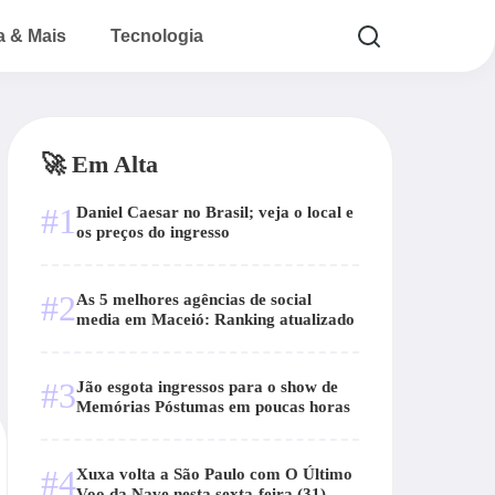
a & Mais
Tecnologia
🚀 Em Alta
#1
Daniel Caesar no Brasil; veja o local e
”
os preços do ingresso
#2
As 5 melhores agências de social
media em Maceió: Ranking atualizado
#3
Jão esgota ingressos para o show de
Memórias Póstumas em poucas horas
#4
Xuxa volta a São Paulo com O Último
Voo da Nave nesta sexta-feira (31)