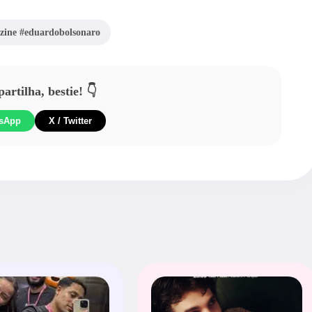
ine #eduardobolsonaro
rtilha, bestie! 👇
sApp
X / Twitter