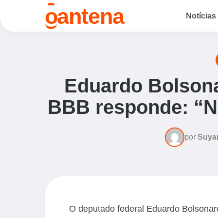
o
antena
Notícias
Eduardo Bolsona
BBB responde: “Nã
por
Suya
O deputado federal Eduardo Bolsonar