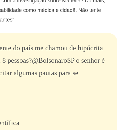
r com a investigação sobre Marielle? Do mais,
abilidade como médica e cidadã. Não tente
tantes”
idente do país me chamou de hipócrita
 8 pessoas?
@BolsonaroSP
o senhor é
citar algumas pautas para se
ntífica