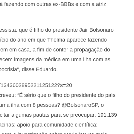
á fazendo com outras ex-BBBs e com a atriz
sista, que é filho do presidente Jair Bolsonaro
início do ano em que Thelma aparece fazendo
em em casa, a fim de conter a propagação do
arecem imagens da médica em uma ilha com as
ocrisia”, disse Eduardo.
tus/1343602895221125122?s=20
veu: “É sério que o filho do presidente do país
 uma ilha com 8 pessoas? @BolsonaroSP, o
citar algumas pautas para se preocupar: 191.139
acinas; apoio para comunidade científica;