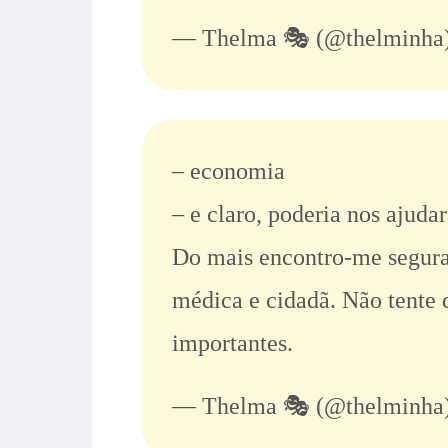
— Thelma 🎭 (@thelminha
– economia
– e claro, poderia nos ajuda
Do mais encontro-me segura
médica e cidadã. Não tente d
importantes.
— Thelma 🎭 (@thelminha