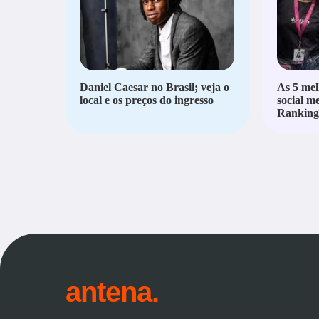
Daniel Caesar no Brasil; veja o
As 5 mel
local e os preços do ingresso
social m
Ranking 
antena.