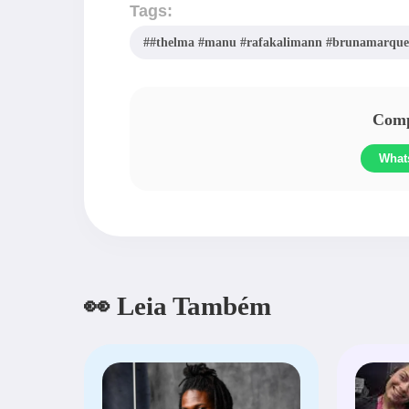
Tags:
##thelma #manu #rafakalimann #brunamarquez
Compa
What
👀 Leia Também