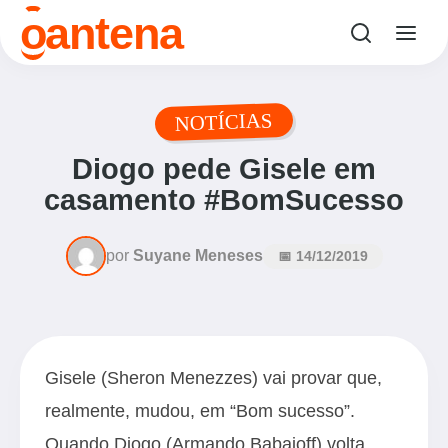
o
antena
NOTÍCIAS
Diogo pede Gisele em
casamento #BomSucesso
por
Suyane Meneses
📅 14/12/2019
Gisele (Sheron Menezzes) vai provar que,
realmente, mudou, em “Bom sucesso”.
Quando Diogo (Armando Babaioff) volta