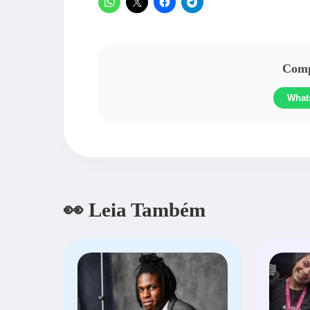
Compa
What
👀 Leia Também