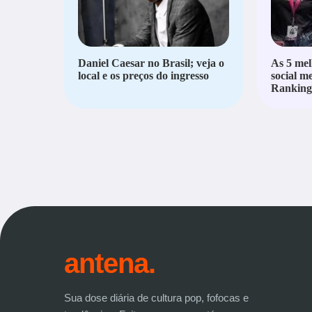
Daniel Caesar no Brasil; veja o
As 5 mel
local e os preços do ingresso
social m
Ranking 
antena.
Sua dose diária de cultura pop, fofocas e