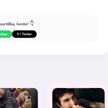
rtilha, bestie! 👇
sApp
X / Twitter