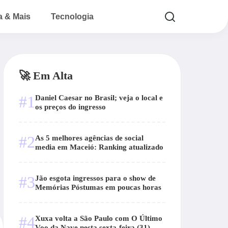
a & Mais
Tecnologia
🚀 Em Alta
#1
Daniel Caesar no Brasil; veja o local e
os preços do ingresso
#2
As 5 melhores agências de social
media em Maceió: Ranking atualizado
#3
Jão esgota ingressos para o show de
Memórias Póstumas em poucas horas
#4
Xuxa volta a São Paulo com O Último
Voo da Nave nesta sexta-feira (31)