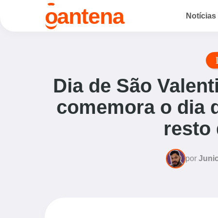
o
antena
Notícias
Dia de São Valent
comemora o dia 
resto
por
Junio