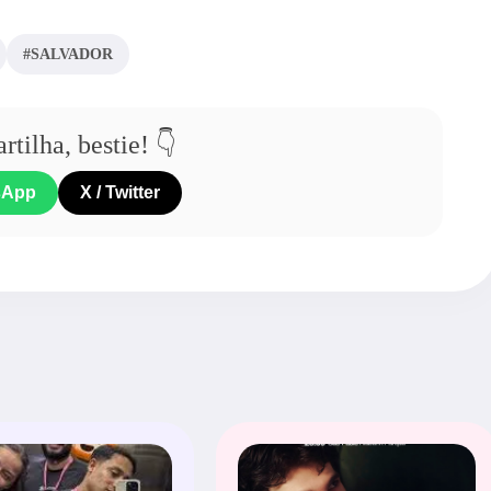
#SALVADOR
tilha, bestie! 👇
sApp
X / Twitter