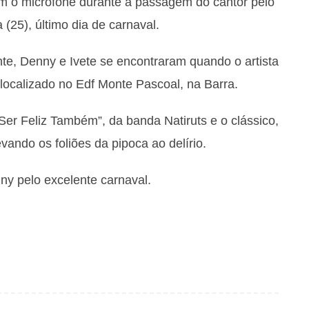
m o microfone durante a passagem do cantor pelo
a (25), último dia de carnaval.
e, Denny e Ivete se encontraram quando o artista
localizado no Edf Monte Pascoal, na Barra.
r Feliz Também”, da banda Natiruts e o clássico,
ando os foliões da pipoca ao delírio.
ny pelo excelente carnaval.