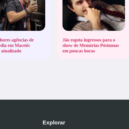
hores agências de
Jão esgota ingressos para o
edia em Maceió:
show de Memórias Póstumas
atualizado
em poucas horas
Explorar