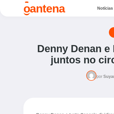
o
antena
Notícias
Denny Denan e 
juntos no ci
por
Suya