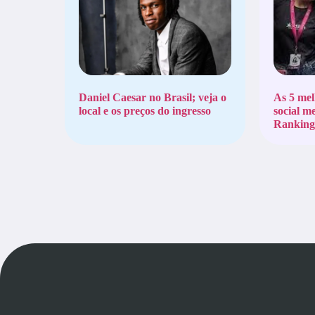
Daniel Caesar no Brasil; veja o
As 5 mel
local e os preços do ingresso
social m
Ranking 