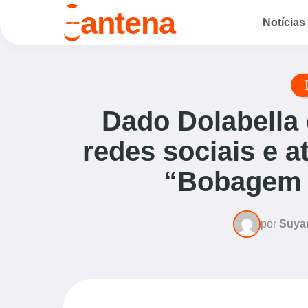
o
antena
Notícias
Dado Dolabella 
redes sociais e a
“Bobagem 
por
Suya