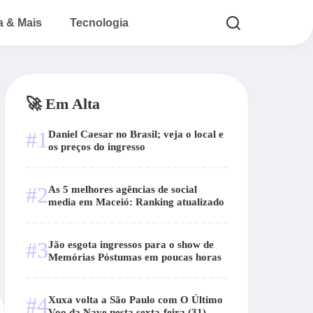
a & Mais
Tecnologia
🚀 Em Alta
#1
Daniel Caesar no Brasil; veja o local e
os preços do ingresso
#2
As 5 melhores agências de social
media em Maceió: Ranking atualizado
#3
Jão esgota ingressos para o show de
Memórias Póstumas em poucas horas
#4
Xuxa volta a São Paulo com O Último
Voo da Nave nesta sexta-feira (31)