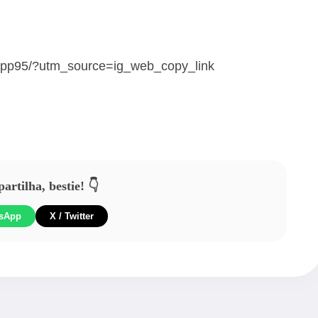
wpp95/?utm_source=ig_web_copy_link
rtilha, bestie! 👇
sApp
X / Twitter