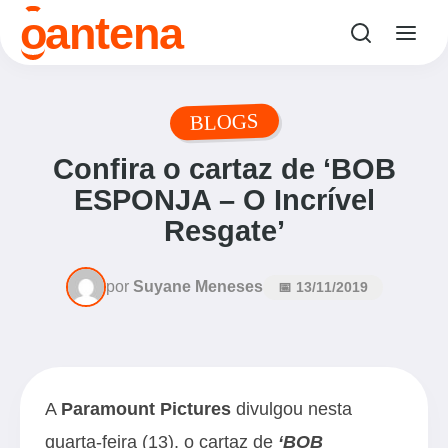
o
antena
BLOGS
Confira o cartaz de ‘BOB
ESPONJA – O Incrível
Resgate’
por
Suyane Meneses
📅 13/11/2019
A
Paramount Pictures
divulgou nesta
quarta-feira (13), o cartaz de
‘BOB