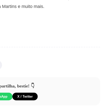
 Martins e muito mais.
rtilha, bestie! 👇
sApp
X / Twitter