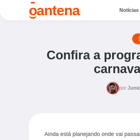
o
antena
Notícias
Confira a progr
carnava
por
Junio
Ainda está planejando onde vai passar