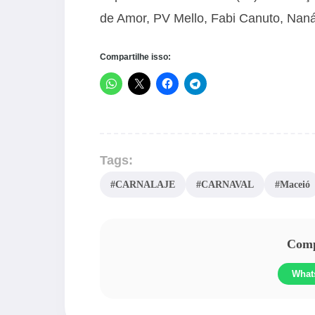
de Amor, PV Mello, Fabi Canuto, Naná
Compartilhe isso:
Tags:
#CARNALAJE
#CARNAVAL
#Maceió
Compa
What