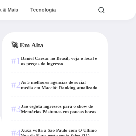
a & Mais
Tecnologia
🚀 Em Alta
#1
Daniel Caesar no Brasil; veja o local e
os preços do ingresso
#2
As 5 melhores agências de social
media em Maceió: Ranking atualizado
#3
Jão esgota ingressos para o show de
Memórias Póstumas em poucas horas
#4
Xuxa volta a São Paulo com O Último
Voo da Nave nesta sexta-feira (31)