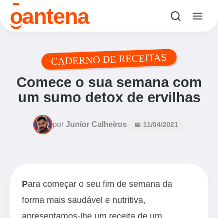
o
antena
CADERNO DE RECEITAS
Comece o sua semana com
um sumo detox de ervilhas
por
Junior Calheiros
📅 11/04/2021
P
ara começar o seu fim de semana da
forma mais saudável e nutritiva,
apresentamos-lhe um receita de um