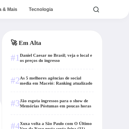
a & Mais
Tecnologia
🚀 Em Alta
#1
Daniel Caesar no Brasil; veja o local e
os preços do ingresso
#2
As 5 melhores agências de social
media em Maceió: Ranking atualizado
#3
Jão esgota ingressos para o show de
Memórias Póstumas em poucas horas
#4
Xuxa volta a São Paulo com O Último
Voo da Nave nesta sexta-feira (31)