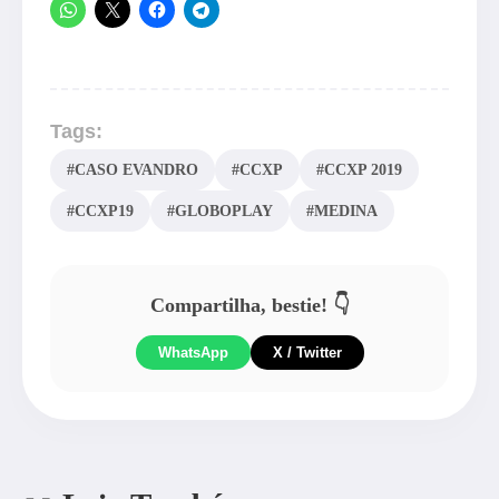
Tags:
#CASO EVANDRO
#CCXP
#CCXP 2019
#CCXP19
#GLOBOPLAY
#MEDINA
Compartilha, bestie! 👇
WhatsApp
X / Twitter