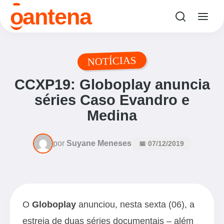
o
antena
NOTÍCIAS
CCXP19: Globoplay anuncia
séries Caso Evandro e
Medina
por
Suyane Meneses
📅 07/12/2019
O
Globoplay
anunciou, nesta sexta (06), a
estreia de duas séries documentais – além